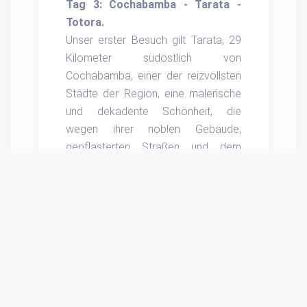
Tag 3: Cochabamba - Tarata -
Totora.
Unser erster Besuch gilt Tarata, 29
Kilometer südöstlich von
Cochabamba, einer der reizvollsten
Städte der Region, eine malerische
und dekadente Schönheit, die
wegen ihrer noblen Gebäude,
gepflasterten Straßen und dem
schönen Platz voller Palmen und
Jacarandas einen Besuch wert ist.
Unsere Reise geht weiter bis zu
unserem Hotel in Totora.
Tag 4: Aiquile Sucre.
Besuch in Aiquile.
Tag 5: Besuch des Maragna-