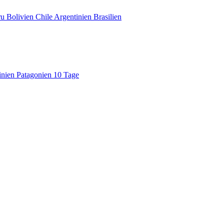
u Bolivien Chile Argentinien Brasilien
inien Patagonien 10 Tage