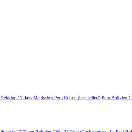
 Trekking 17 days
Magisches Peru Reisen (best seller!)
Peru Bolivien Ch
livien in 17 Tagen
Bolivien Chile 21 Tage (Cochabamba - La Paz)
Bol