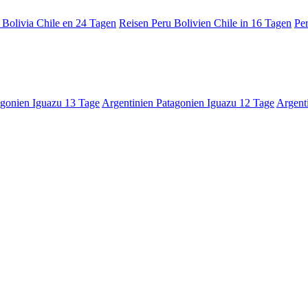
 Bolivia Chile en 24 Tagen
Reisen Peru Bolivien Chile in 16 Tagen
Per
agonien Iguazu 13 Tage
Argentinien Patagonien Iguazu 12 Tage
Argent