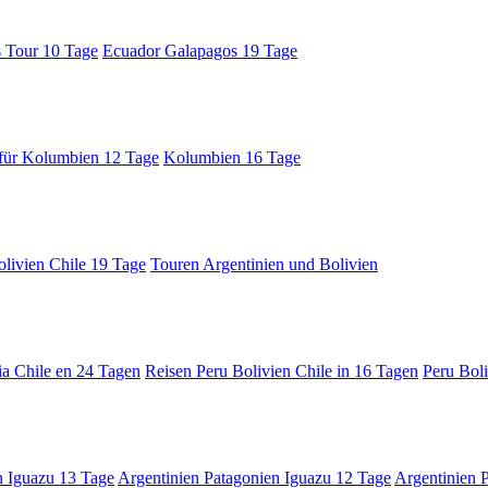
 Tour 10 Tage
Ecuador Galapagos 19 Tage
 für Kolumbien 12 Tage
Kolumbien 16 Tage
livien Chile 19 Tage
Touren Argentinien und Bolivien
ia Chile en 24 Tagen
Reisen Peru Bolivien Chile in 16 Tagen
Peru Boli
n Iguazu 13 Tage
Argentinien Patagonien Iguazu 12 Tage
Argentinien 