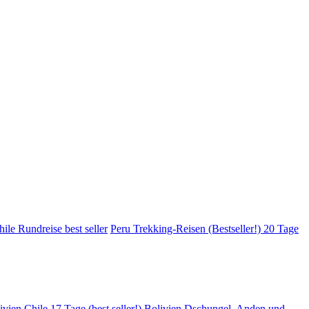
ile Rundreise best seller
Peru Trekking-Reisen (Bestseller!) 20 Tage
ivien Chile 17 Tage (best seller!)
Bolivien Dschungel, Anden und