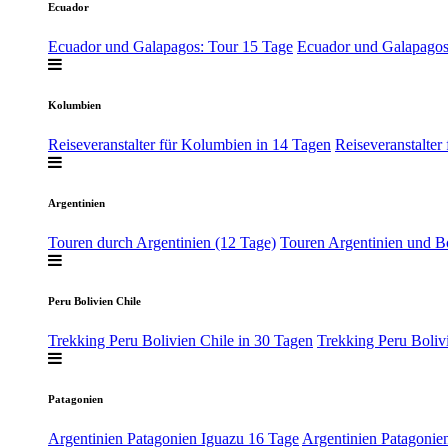
Ecuador
Ecuador und Galapagos: Tour 15 Tage
Ecuador und Galapagos
Kolumbien
Reiseveranstalter für Kolumbien in 14 Tagen
Reiseveranstalter
Argentinien
Touren durch Argentinien (12 Tage)
Touren Argentinien und Bo
Peru Bolivien Chile
Trekking Peru Bolivien Chile in 30 Tagen
Trekking Peru Boliv
Patagonien
Argentinien Patagonien Iguazu 16 Tage
Argentinien Patagonie