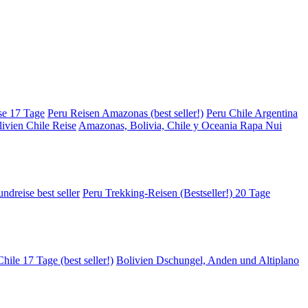
se 17 Tage
Peru Reisen Amazonas (best seller!)
Peru Chile Argentina
ivien Chile Reise
Amazonas, Bolivia, Chile y Oceania Rapa Nui
ndreise best seller
Peru Trekking-Reisen (Bestseller!) 20 Tage
hile 17 Tage (best seller!)
Bolivien Dschungel, Anden und Altiplano