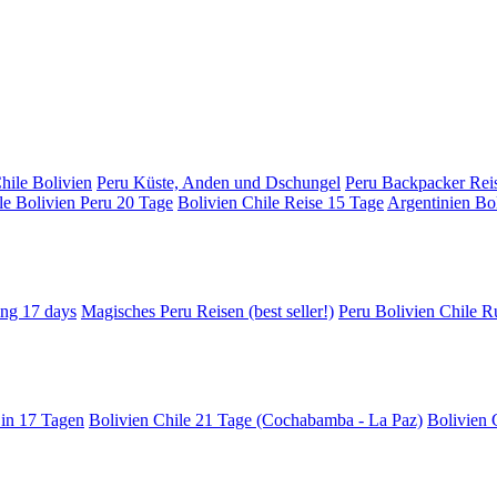
Chile Bolivien
Peru Küste, Anden und Dschungel
Peru Backpacker Rei
le Bolivien Peru 20 Tage
Bolivien Chile Reise 15 Tage
Argentinien Bol
ing 17 days
Magisches Peru Reisen (best seller!)
Peru Bolivien Chile Ru
 in 17 Tagen
Bolivien Chile 21 Tage (Cochabamba - La Paz)
Bolivien C